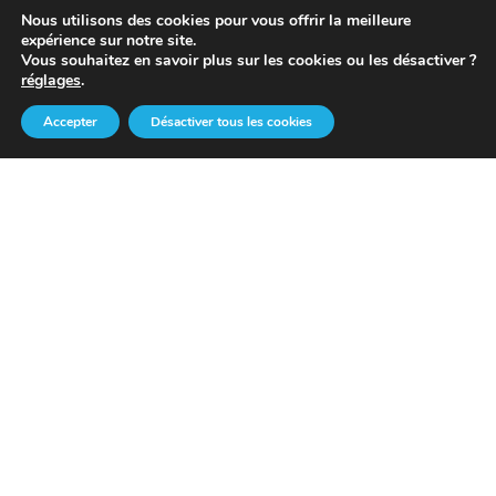
Nous utilisons des cookies pour vous offrir la meilleure
expérience sur notre site.
Vous souhaitez en savoir plus sur les cookies ou les désactiver ?
Coordonnées
réglages
.
0
Contact@skiclubpeyragudes.com
Accepter
Désactiver tous les cookies
+33 6 84 19 22 64
Navigation
Accueil
Le Club
Partenaires
Bonnes Affaires