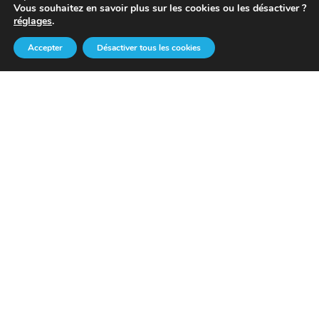
Vous souhaitez en savoir plus sur les cookies ou les désactiver ?
réglages
.
0
Accepter
Désactiver tous les cookies
Coordonnées
Contact@skiclubpeyragudes.com
+33 6 84 19 22 64
Navigation
Accueil
Le Club