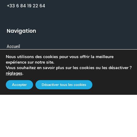
+33 6 84 19 22 64
Navigation
Accueil
Nous utilisons des cookies pour vous offrir la meilleure
Le Club
expérience sur notre site.
Vous souhaitez en savoir plus sur les cookies ou les désactiver ?
Partenaires
réglages
.
0
Accepter
Désactiver tous les cookies
Bonnes Affaires
Voir les annonces
Rechercher une annonce
Créer une annonce