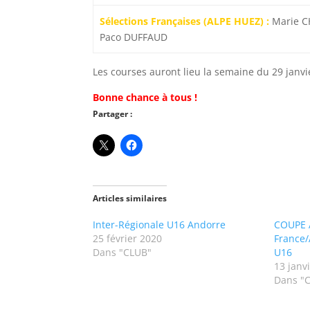
Sélections Françaises (ALPE HUEZ) :
Marie C
Paco DUFFAUD
Les courses auront lieu la semaine du 29 janvie
Bonne chance à tous !
Partager :
Articles similaires
Inter-Régionale U16 Andorre
COUPE 
25 février 2020
France
Dans "CLUB"
U16
13 janv
Dans "