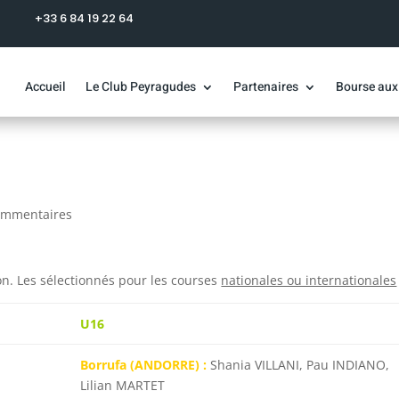
+33 6 84 19 22 64
Accueil
Le Club Peyragudes
Partenaires
Bourse aux
ommentaires
n. Les sélectionnés pour les courses
nationales ou internationales
U16
Borrufa (ANDORRE) :
Shania VILLANI, Pau INDIANO,
Lilian MARTET