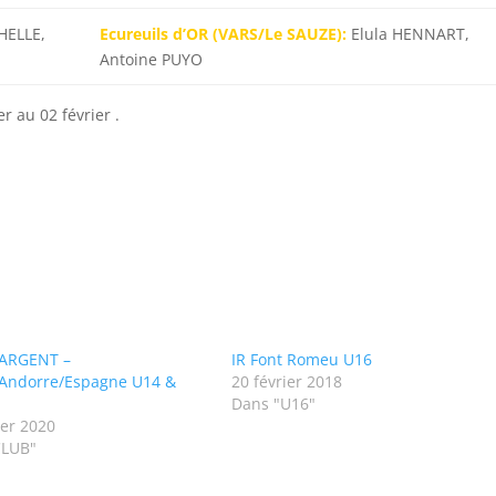
HELLE,
Ecureuils d’OR (VARS/Le SAUZE):
Elula HENNART,
Antoine PUYO
r au 02 février .
ARGENT –
IR Font Romeu U16
/Andorre/Espagne U14 &
20 février 2018
Dans "U16"
ier 2020
CLUB"