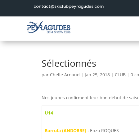
contact@skiclubpeyragudes.com
Sélectionnés
par
Chelle Arnaud
|
Jan 25, 2018
|
CLUB
|
0 c
Nos jeunes confirment leur bon début de saiso
U14
Borrufa (ANDORRE) :
Enzo ROQUES