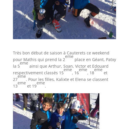
Très bon début de saison à Cauterets ce weekend
eme
pour Mathis qui prend la 2
place en Géant, Patxy
eme
la 5
ainsi que Arthur, Soan, Victor et Edouard
eme
eme
eme
respectivement classés 15
, 16
, 18
et
eme
27
. Pour les filles, Kalixte et Elena se classent
eme
eme
13
et 19
.