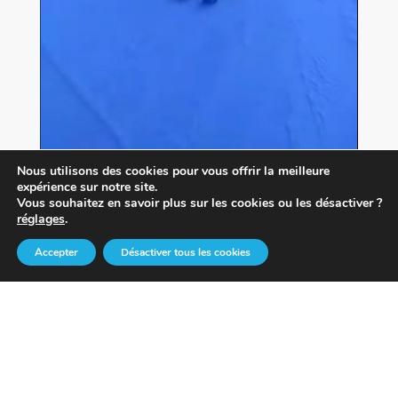
Nous utilisons des cookies pour vous offrir la meilleure
expérience sur notre site.
Vous souhaitez en savoir plus sur les cookies ou les désactiver ?
réglages
.
0
Accepter
Désactiver tous les cookies
Objectif monitorat – acte 2
par
Cyrille PILLETTE
|
Jan 5, 2020
|
CLUB
,
SKI
,
U18
Après avoir "rider" la semaine dernière, nos
U18 en préparation monitorat se sont cette fois
frottés au ski de rando! Montée à la tombée de
la nuit et descente à la frontale des pistes de
la station de Peyragudes, spécialement