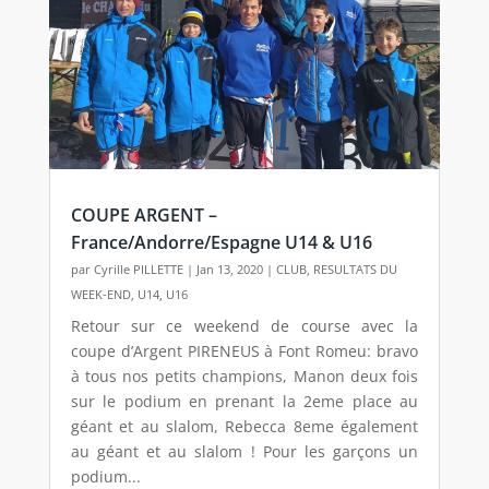
COUPE ARGENT –
France/Andorre/Espagne U14 & U16
par
Cyrille PILLETTE
|
Jan 13, 2020
|
CLUB
,
RESULTATS DU
WEEK-END
,
U14
,
U16
Retour sur ce weekend de course avec la
coupe d’Argent PIRENEUS à Font Romeu: bravo
à tous nos petits champions, Manon deux fois
sur le podium en prenant la 2eme place au
géant et au slalom, Rebecca 8eme également
au géant et au slalom ! Pour les garçons un
podium...