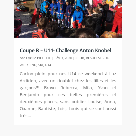
Coupe B – U14- Challenge Anton Knobel
par
Cyrille PILLETTE
|
Fév 3, 2020
|
CLUB
,
RESULTATS DU
WEEK-END
,
SKI
,
U14
Carton plein pour nos U14 ce weekend à Luz
Ardiden, avec un doublet chez les filles et les
garçons!!! Bravo Rebecca, Mila, Yvan et
Benjamin pour ces belles premières et
deuxièmes places, sans oublier Louise, Anna,
Oxanne, Baptiste, Lois, Louis qui se sont aussi
très...