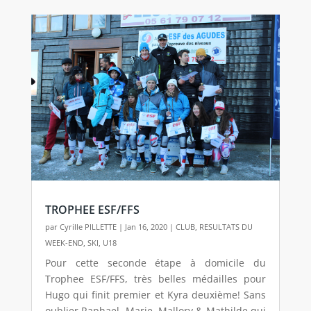
TROPHEE ESF/FFS
par
Cyrille PILLETTE
|
Jan 16, 2020
|
CLUB
,
RESULTATS DU
WEEK-END
,
SKI
,
U18
Pour cette seconde étape à domicile du
Trophee ESF/FFS, très belles médailles pour
Hugo qui finit premier et Kyra deuxième! Sans
oublier Raphael, Marie, Mallory & Mathilde qui