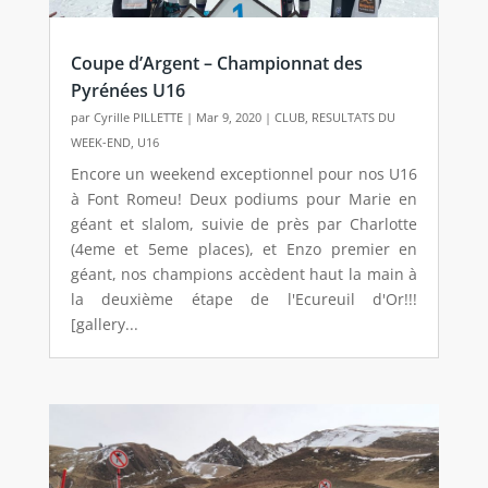
Coupe d’Argent – Championnat des
Pyrénées U16
par
Cyrille PILLETTE
|
Mar 9, 2020
|
CLUB
,
RESULTATS DU
WEEK-END
,
U16
Encore un weekend exceptionnel pour nos U16
à Font Romeu! Deux podiums pour Marie en
géant et slalom, suivie de près par Charlotte
(4eme et 5eme places), et Enzo premier en
géant, nos champions accèdent haut la main à
la deuxième étape de l'Ecureuil d'Or!!!
[gallery...